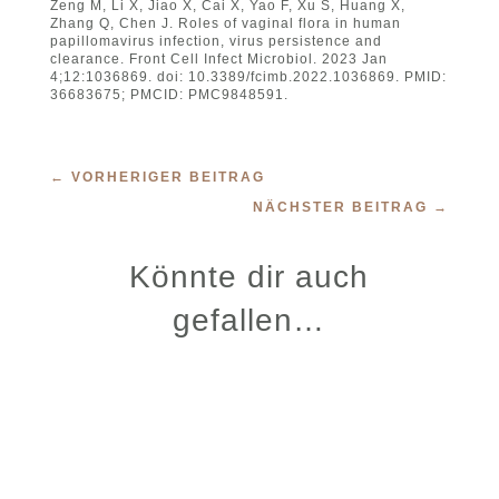
Zeng M, Li X, Jiao X, Cai X, Yao F, Xu S, Huang X,
Zhang Q, Chen J. Roles of vaginal flora in human
papillomavirus infection, virus persistence and
clearance. Front Cell Infect Microbiol. 2023 Jan
4;12:1036869. doi: 10.3389/fcimb.2022.1036869. PMID:
36683675; PMCID: PMC9848591.
←
VORHERIGER BEITRAG
NÄCHSTER BEITRAG
→
Könnte dir auch
gefallen…