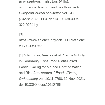
amylase/trypsin inhibitors (ATIs):
occurrence, function and health aspects.”
European journal of nutrition
vol. 61,6
(2022): 2873-2880. doi:10.1007/s00394-
022-02841-y
[3]
https://www.science.org/doi/10.1126/scienc
e.177.4053.949
[1]
Adamcová, Anežka et al. “Lectin Activity
in Commonly Consumed Plant-Based
Foods: Calling for Method Harmonization
and Risk Assessment.”
Foods (Basel,
Switzerland)
vol. 10,11 2796. 13 Nov. 2021,
doi:10.3390/foods10112796