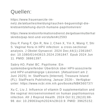
Quellen:
https://www.frauenaerzte-im-
netz.de/aktuelles/meldung/rauchen-beguenstigt-die-
krebsentstehung-durch-humane-papillomviren/
https://www.krebsinformationsdienst.de/gebaermutterhal
skrebs/pap-test-und-vorstufen#c2593
Dou P, Fang F, Qin R, Nie J, Chen X, Yin X, Wang Y, Shi
S. Vaginal flora in HPV infection: a cross‑sectional
analysis. J Obstet Gynaecol. 2024 Dec;44(1):2361847.
doi: 10.1080/01443615.2024.2361847. Epub 2024 Jun
11. PMID: 38861397.
Sabry AO, Patel BC. Papillome: Ein
systemübergreifender Überblick über HPV-assoziierte
und HPV-unabhängige Läsionen. [Aktualisiert am 2.
Juni 2025]. In: StatPearls [Internet]. Treasure Island
(FL): StatPearls Publishing; Januar 2026–. Verfügbar
unter:
https://www.ncbi.nlm.nih.gov/books/NBK560737/
Xu C, Liu J. Influence of vitamin D supplementation and
the vaginal microenvironment on human papillomavirus
infection. Afr J Reprod Health. 2024 Oct 31;28(10):88-
98. doi: 10.29063/ajrh2024/v28i10.9. PMID: 39625152.